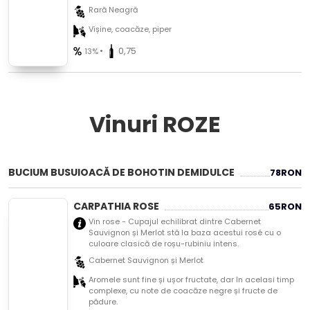
Rară Neagră
Vișine, coacăze, piper
•
0,75
13%
Vinuri ROZE
BUCIUM BUSUIOACĂ DE BOHOTIN DEMIDULCE
78
RON
CARPATHIA ROSE
65
RON
Vin rose - Cupajul echilibrat dintre Cabernet
Sauvignon și Merlot stă la baza acestui rosé cu o
culoare clasică de roșu-rubiniu intens.
Cabernet Sauvignon și Merlot
Aromele sunt fine și ușor fructate, dar în acelasi timp
complexe, cu note de coacăze negre și fructe de
pădure.