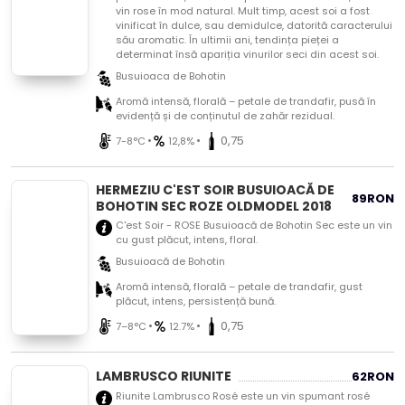
vin rose în mod natural. Mult timp, acest soi a fost
vinificat în dulce, sau demidulce, datorită caracterului
său aromatic. În ultimii ani, tendința pieței a
determinat însă apariția vinurilor seci din acest soi.
Busuioaca de Bohotin
Aromă intensă, florală – petale de trandafir, pusă în
evidență și de conținutul de zahăr rezidual.
•
•
0,75
7-8°C
12,8%
HERMEZIU C'EST SOIR BUSUIOACĂ DE
89
RON
BOHOTIN SEC ROZE OLDMODEL 2018
C'est Soir - ROSE Busuioacă de Bohotin Sec este un vin
cu gust plăcut, intens, floral.
Busuioacă de Bohotin
Aromă intensă, florală – petale de trandafir, gust
plăcut, intens, persistență bună.
•
•
0,75
7–8°C
12.7%
LAMBRUSCO RIUNITE
62
RON
Riunite Lambrusco Rosé este un vin spumant rosé