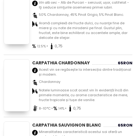
Vin alb sec
- Alb de Purcari - senzual, ușor, catifelat -
îţi seduce simţurile asemenea primei iubiri.
50% Chardonnay, 45% Pinot Grigio, 5% Pinot Blanc.
Aromă complexă de fructe dulci, cu nuanţe fine de
miere şi cu note de mirodenii pe final. Gustul plin,
fructat, este bine echilibrat cu accentele ample, dar
delicate de stejar.
•
0,75
12.5%
CARPATHIA CHARDONNAY
65
RON
Acest vin se regăsește la intersecția dintre tradițional
și modern.
Chardonnay
Notele luminoase scot acest vin în evidență încă din
primele momente, cu arome caracteristice de mere,
fructe tropicale și tușe de vanilie.
•
•
0,75
8-10°C
14%
CARPATHIA SAUVIGNON BLANC
65
RON
Mineralitatea caracteristică acestui soi oferă un