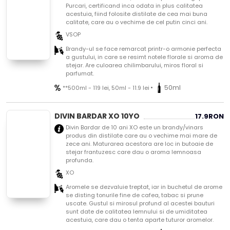
Purcari, certificand inca odata in plus calitatea
acestuia, fiind folosite distilate de cea mai buna
calitate, care au o vechime de cel putin cinci ani.
VSOP
Brandy-ul se face remarcat printr-o armonie perfecta
a gustului, in care se resimt notele florale si aroma de
stejar. Are culoarea chilimbarului, miros floral si
parfumat.
•
50ml
**500ml - 119 lei, 50ml - 11.9 lei
DIVIN BARDAR XO 10YO
17.9
RON
Divin Bardar de 10 ani XO este un brandy/vinars
produs din distilate care au o vechime mai mare de
zece ani. Maturarea acestora are loc in butoaie de
stejar frantuzesc care dau o aroma lemnoasa
profunda.
XO
Aromele se dezvaluie treptat, iar in buchetul de arome
se disting tonurile fine de cafea, tabac si prune
uscate. Gustul si mirosul profund al acestei bauturi
sunt date de calitatea lemnului si de umiditatea
acestuia, care dau o tenta aparte tuturor aromelor.