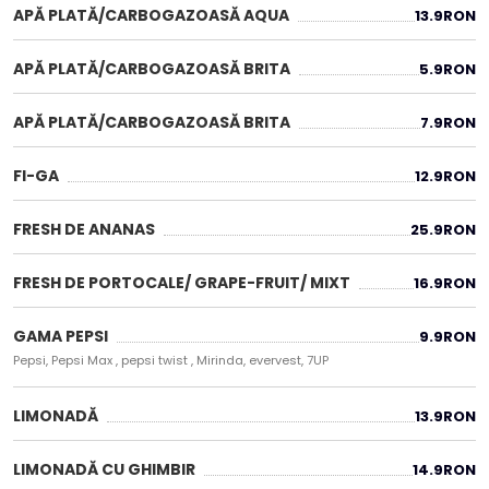
APĂ PLATĂ/CARBOGAZOASĂ AQUA
13.9
RON
APĂ PLATĂ/CARBOGAZOASĂ BRITA
5.9
RON
APĂ PLATĂ/CARBOGAZOASĂ BRITA
7.9
RON
FI-GA
12.9
RON
FRESH DE ANANAS
25.9
RON
FRESH DE PORTOCALE/ GRAPE-FRUIT/ MIXT
16.9
RON
GAMA PEPSI
9.9
RON
Pepsi, Pepsi Max , pepsi twist , Mirinda, evervest, 7UP
LIMONADĂ
13.9
RON
LIMONADĂ CU GHIMBIR
14.9
RON