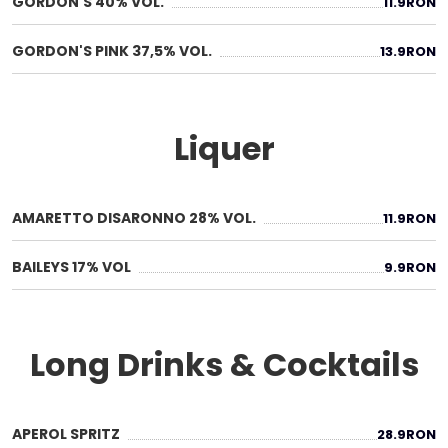
GORDON'S 40% VOL.
11.9
RON
GORDON'S PINK 37,5% VOL.
13.9
RON
Liquer
AMARETTO DISARONNO 28% VOL.
11.9
RON
BAILEYS 17% VOL
9.9
RON
Long Drinks & Cocktails
APEROL SPRITZ
28.9
RON