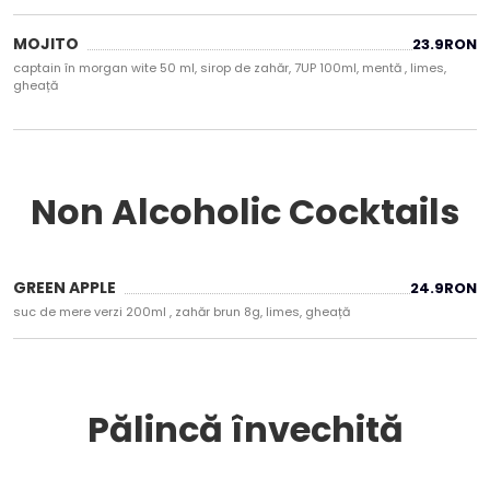
MOJITO
23.9
RON
captain în morgan wite 50 ml, sirop de zahăr, 7UP 100ml, mentă , limes,
gheață
Non Alcoholic Cocktails
GREEN APPLE
24.9
RON
suc de mere verzi 200ml , zahăr brun 8g, limes, gheață
Pălincă învechită