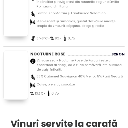
încântător și revigorant din renumita regiune Emilia-
Romagna din Italia.
Lambrusco Marani și Lambrusco Salamino
Efervescent şi armonios, gustul dezvăluie nuanţe
ample de zmeură, căpşune, cireşe şi rodie.
•
•
0,75
5°-8°C
8%
NOCTURNE ROSE
82
RON
Vin rose sec
- Nocturne Rose de Purcari este un
spectacol al fineții, ca o zi de primăvară într-o livadă
de caiși înfloriți.
55% Cabernet Sauvignon 40% Merlot, 5% Rară Neagră
Caise, piersici, coacăze
•
0,75
13,5%
Vinuri servite la carafă