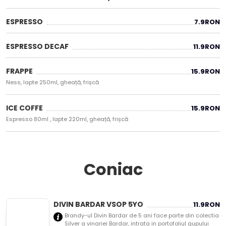
ESPRESSO
7.9
RON
ESPRESSO DECAF
11.9
RON
FRAPPE
15.9
RON
Ness, lapte 250ml, gheață, frișcă
ICE COFFE
15.9
RON
Espresso 80ml , lapte 220ml, gheață, frișcă
Coniac
DIVIN BARDAR VSOP 5YO
11.9
RON
Brandy-ul Divin Bardar de 5 ani face parte din colectia
Silver a vinariei Bardar, intrata in portofoliul gupului