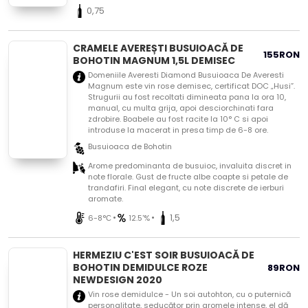
0,75
CRAMELE AVEREȘTI BUSUIOACĂ DE
155
RON
BOHOTIN MAGNUM 1,5L DEMISEC
Domeniile Averesti Diamond Busuioaca De Averesti
Magnum este vin rose demisec, certificat DOC „Husi”.
Strugurii au fost recoltati dimineata pana la ora 10,
manual, cu multa grija, apoi desciorchinati fara
zdrobire. Boabele au fost racite la 10° C si apoi
introduse la macerat in presa timp de 6-8 ore.
Busuioaca de Bohotin
Arome predominanta de busuioc, invaluita discret in
note florale. Gust de fructe albe coapte si petale de
trandafiri. Final elegant, cu note discrete de ierburi
aromate.
•
•
1,5
6-8°С
12.5'%
HERMEZIU C'EST SOIR BUSUIOACĂ DE
BOHOTIN DEMIDULCE ROZE
89
RON
NEWDESIGN 2020
Vin rose demidulce - Un soi autohton, cu o puternică
personalitate, seducător prin aromele intense, el dă