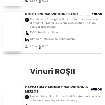
•
0,75
13.5%
NOCTURNE SAUVIGNON BLANC
82
RON
Vin alb sec
- Sauvignon Blanc de Purcari este ca un
diamant lucrat cu iscusință: bine conturat, plin de
vervă și prospețime.
100% Sauvignon Blanc
Citrice, fructe exotice, condimente.
•
0,75
13.5%
Vinuri ROȘII
CARPATHIA CABERNET SAUVIGNON &
65
RON
MERLOT
Reprezintă rezultatul fuziunii îndrăznețe și moderne a
celor două varietăți din acest cupaj.