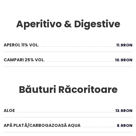
Aperitivo & Digestive
APEROL 11% VOL.
11.9
RON
CAMPARI 25% VOL.
10.9
RON
Băuturi Răcoritoare
ALOE
13.9
RON
APĂ PLATĂ/CARBOGAZOASĂ AQUA
8.9
RON