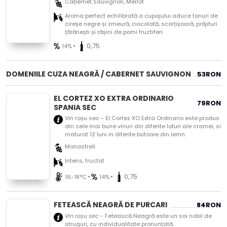
Cabernet Sauvignon, Merlot
Aroma perfect echilibrată a cupajului aduce tonuri de
cireșe negre și zmeură, ciocolată, scorțișoară, prăjituri
țărănești și rășini de pomi fructiferi.
•
0,75
14%
DOMENIILE CUZA NEAGRĂ / CABERNET SAUVIGNON
53
RON
EL CORTEZ XO EXTRA ORDINARIO
79
RON
SPANIA SEC
Vin roșu sec - El Cortez XO Extra Ordinario este produs
din cele mai bune vinuri din diferite loturi ale cramei, si
maturat 12 luni in diferite butoaie din lemn.
Monastrell
Intens, fructat
•
•
0,75
16-18°C
14%
FETEASCĂ NEAGRĂ DE PURCARI
84
RON
Vin roșu sec
- Fetească Neagră este un soi nobil de
struguri, cu individualitate pronunțată.