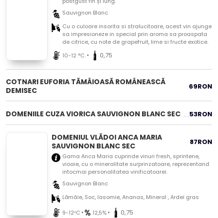
postgust fin și lung.
Sauvignon Blanc
Cu o culoare insorita si stralucitoare, acest vin ajunge
sa impresioneze in special prin aroma sa proaspata
de citrice, cu note de grapefruit, lime si fructe exotice.
•
0,75
10-12 °C.
COTNARI EUFORIA TĂMÂIOASĂ ROMÂNEASCĂ
69
RON
DEMISEC
DOMENIILE CUZA VIORICA SAUVIGNON BLANC SEC
53
RON
DOMENIUL VLĂDOI ANCA MARIA
87
RON
SAUVIGNON BLANC SEC
Gama Anca Maria cuprinde vinuri fresh, sprintene,
vioaie, cu o mineralitate surprinzatoare, reprezentand
intocmai personalitatea vinificatoarei.
Sauvignon Blanc
Lămâie, Soc, Iasomie, Ananas, Mineral , Ardei gras
•
•
0,75
9-12ᵒC
12,5%