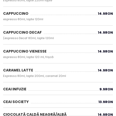
Espresso 80ml, lapte 220ml lapte
CAPPUCCINO
14.9
RON
espresso 80ml, lapte 120ml
CAPPUCCINO DECAF
14.9
RON
(espresso Decaf 80ml, lapte 120ml
CAPPUCCINO VIENESSE
14.9
RON
espresso 80ml, lapte 120 ml, frișcă
CARAMEL LATTE
14.9
RON
Espresso 80ml, lapte 200ml, caramel 20ml
CEAI INFUZIE
9.9
RON
CEAI SOCIETY
13.9
RON
CIOCOLATĂ CALDĂ NEAGRĂ/ALBĂ
14.9
RON