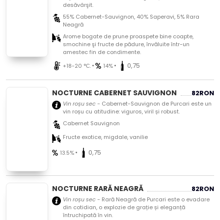
desăvârşit.
55% Cabernet-Sauvignon, 40% Saperavi, 5% Rara
Neagră
Arome bogate de prune proaspete bine coapte,
smochine şi fructe de pădure, învăluite într-un
amestec fin de condimente.
•
•
0,75
+18-20 °С.
14%
NOCTURNE CABERNET SAUVIGNON
82
RON
Vin roșu sec
- Cabernet-Sauvignon de Purcari este un
vin roșu cu atitudine: viguros, viril și robust.
Cabernet Sauvignon
Fructe exotice, migdale, vanilie
•
0,75
13.5%
NOCTURNE RARĂ NEAGRĂ
82
RON
Vin roșu sec
- Rară Neagră de Purcari este o evadare
din cotidian, o explozie de grație și eleganță
întruchipată în vin.