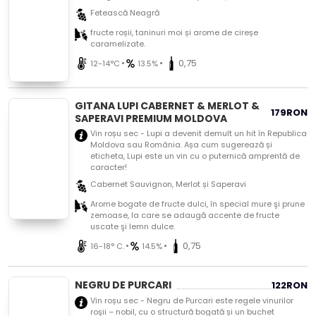
Fetească Neagră
fructe roșii, taninuri moi și arome de cireșe
caramelizate.
•
•
0,75
12-14°C
13.5%
GITANA LUPI CABERNET & MERLOT &
179
RON
SAPERAVI PREMIUM MOLDOVA
Vin roșu sec - Lupi a devenit demult un hit în Republica
Moldova sau România. Așa cum sugerează și
eticheta, Lupi este un vin cu o puternică amprentă de
caracter!
Cabernet Sauvignon, Merlot și Saperavi
Arome bogate de fructe dulci, în special mure şi prune
zemoase, la care se adaugă accente de fructe
uscate şi lemn dulce.
•
•
0,75
16-18° C.
14.5%
NEGRU DE PURCARI
122
RON
Vin roșu sec - Negru de Purcari este regele vinurilor
roşii – nobil, cu o structură bogată și un buchet