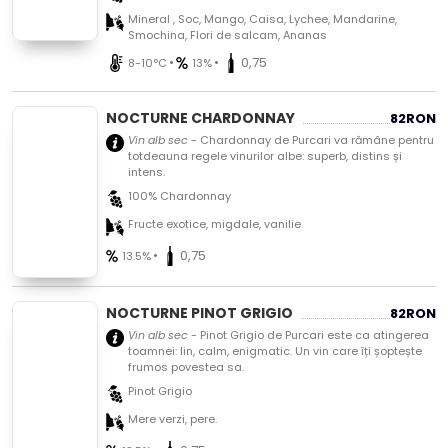
Mineral , Soc, Mango, Caisa, Lychee, Mandarine,
Smochina, Flori de salcam, Ananas
•
•
0,75
8-10°C
13%
NOCTURNE CHARDONNAY
82
RON
Vin alb sec
- Chardonnay de Purcari va rămâne pentru
totdeauna regele vinurilor albe: superb, distins și
intens.
100% Chardonnay
Fructe exotice, migdale, vanilie
•
0,75
13.5%
NOCTURNE PINOT GRIGIO
82
RON
Vin alb sec
- Pinot Grigio de Purcari este ca atingerea
toamnei: lin, calm, enigmatic. Un vin care îți șoptește
frumos povestea sa.
Pinot Grigio
Mere verzi, pere.