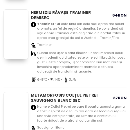
HERMEZIU RĂVAȘE TRAMINER
64
RON
DEMISEC
Traminer-ul
este unul din cele mai apreciate soiuri
aromate, un fel de regină a vinurilor. Se consideră că
vița de vie Traminer este originara din nordul Italiei, în
apropierea graniței de est a Austriei – Tramin/Tirol.
Traminer
Gustul este ușor picant lăsând uneori impresia celui
de mirodenii, aciditatea este bine echilibrată, iar post
gustul este complex, ușor corpolent
.
Prin maturare și
învechire apar predominant aromele de fructe,
dulceață de trandafiri și iasomie
.
•
•
0,75
6-8°C
14%
METAMORFOSIS COLȚUL PIETREI
87
RON
SAUVIGNON BLANC SEC
Numele Coltul Pietrei pe care il poarta aceasta gama
a fost inspirat de denumirea data de localnici regiunii
unde via este plantata, ca urmare a continutului
foarte ridicat de piatra si calcar din sol.
Sauvignon Blanc