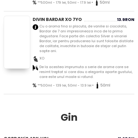
•
50ml
**500ml - 179 lei, 50ml - 17.9 lei
DIVIN BARDAR XO 7YO
13.9
RON
Cu o aroma fina si placuta, de vanilie si ciocolata,
Bardar de 7 ani impresioneaza inca de la prima
degustare. Face parte din colectia Silver a vinariei
Bardar, iar pentru producerea lui sunt folosite distilate
de calitate, invechite in butoaie de stejar cel putin
sapte ani.
XO
De la acestea imprumuta o serie de arome care se
resimt treptat si care dau o eleganta aparte gustului,
care este unul moale si rotund.
•
50ml
**500ml - 139 lei, 50ml - 13.9 lei
Gin