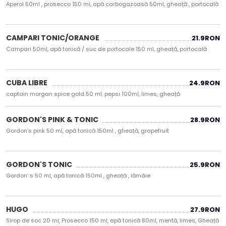
Aperol 50ml , prosecco 150 ml, apă carbogazoasă 50ml, gheață , portocală
CAMPARI TONIC/ORANGE
21.9
RON
Campari 50ml, apă tonică / suc de portocale 150 ml, gheață, portocală
CUBA LIBRE
24.9
RON
captain morgan spice gold 50 ml, pepsi 100ml, limes, gheață
GORDON'S PINK & TONIC
28.9
RON
Gordon’s pink 50 ml, apă tonică 150ml , gheață, grapefruit
GORDON'S TONIC
25.9
RON
Gordon’ s 50 ml, apă tonică 150ml , gheață , lămâie
HUGO
27.9
RON
Sirop de soc 20 ml, Prosecco 150 ml, apă tonică 80ml, mentă, limes, Gheață